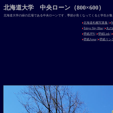
北海道大学 中央ローン（800×600）
北海道大学の緑の広場である中央ローンです．季節が良くなってくると学生が集
北海道札幌写真集
|
N
Tokyo Sky Blue
|
丸の
壁紙JPN
|
壁紙Link
|
壁紙Aqua
|
壁紙リン