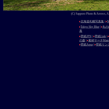
(C) Sapporo Photo & Arrows, Al
北海道札幌写真集
|
N
Tokyo Sky Blue
|
丸の
真
壁紙JPN
|
壁紙Link
|
の森
|
素材サーチMatek
壁紙Aqua
|
壁紙リン