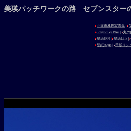
美瑛パッチワークの路 セブンスターの木と美
北海道札幌写真集
|
N
Tokyo Sky Blue
|
丸の
壁紙JPN
|
壁紙Link
|
壁紙Aqua
|
壁紙リン