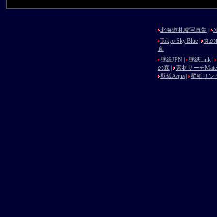
北海道札幌写真集
|
N
Tokyo Sky Blue
|
丸の
真
壁紙JPN
|
壁紙Link
|
の森
|
素材サーチMatek
壁紙Aqua
|
壁紙リン