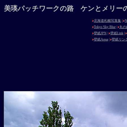
美瑛パッチワークの路 ケンとメリーの木 2
北海道札幌写真集
|
N
Tokyo Sky Blue
|
丸の
壁紙JPN
|
壁紙Link
|
壁紙Aqua
|
壁紙リン