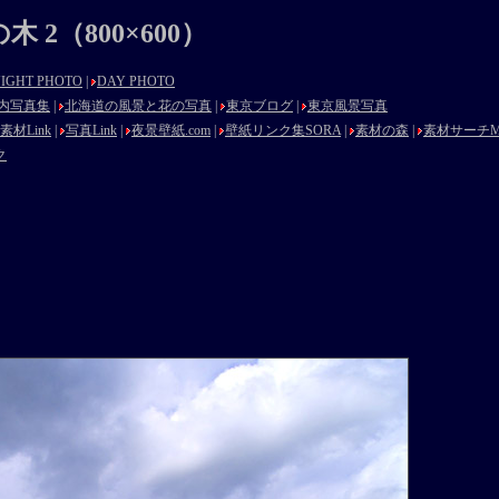
（800×600）
IGHT PHOTO
|
DAY PHOTO
内写真集
|
北海道の風景と花の写真
|
東京ブログ
|
東京風景写真
素材Link
|
写真Link
|
夜景壁紙.com
|
壁紙リンク集SORA
|
素材の森
|
素材サーチMat
ク