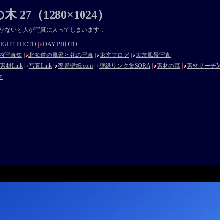
7（1280×1024）
かないと人が写真に入ってしまいます．
IGHT PHOTO
|
DAY PHOTO
内写真集
|
北海道の風景と花の写真
|
東京ブログ
|
東京風景写真
素材Link
|
写真Link
|
夜景壁紙.com
|
壁紙リンク集SORA
|
素材の森
|
素材サーチMat
ク