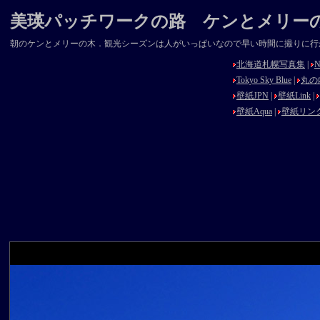
美瑛パッチワークの路 ケンとメリーの木 2
朝のケンとメリーの木．観光シーズンは人がいっぱいなので早い時間に撮りに行
北海道札幌写真集
|
N
Tokyo Sky Blue
|
丸の
壁紙JPN
|
壁紙Link
|
壁紙Aqua
|
壁紙リン